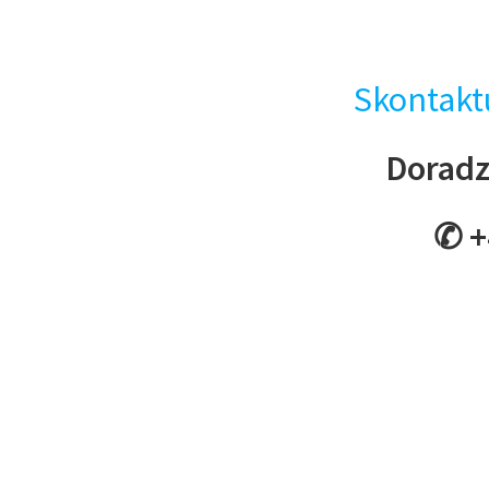
Skontaktu
Doradzi
✆ +