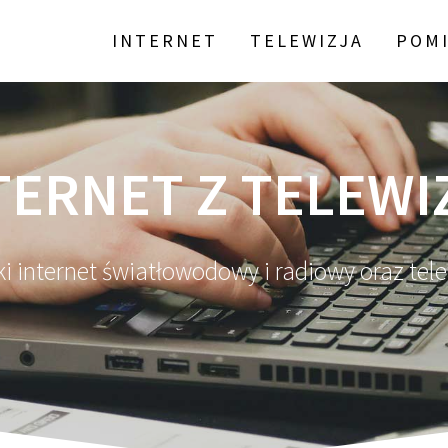
INTERNET
TELEWIZJA
POMI
TERNET Z TELEWI
i internet światłowodowy i radiowy oraz tel