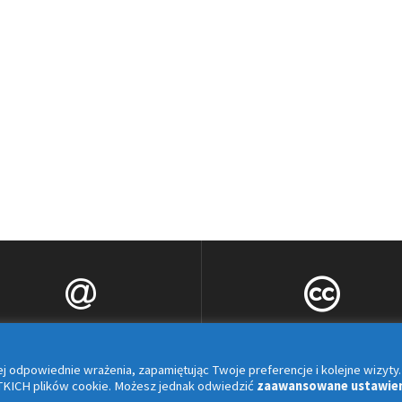
bok@grupaping.pl
design & implementatio
j odpowiednie wrażenia, zapamiętując Twoje preferencje i kolejne wizyty.
JerryG
KICH plików cookie. Możesz jednak odwiedzić
zaawansowane ustawie