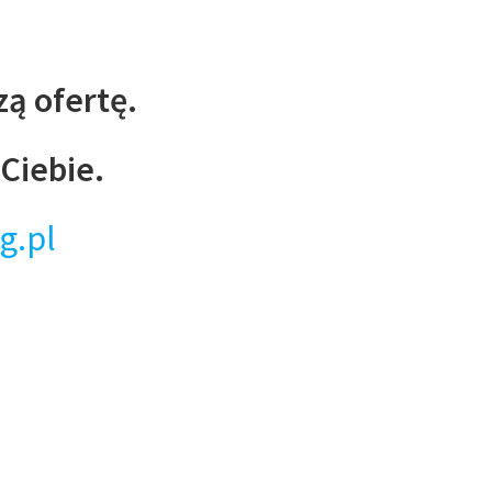
zą ofertę.
 Ciebie.
g.pl