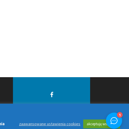
© 2026 Grupa PING. Twój
n
lokalny dostawca
usług
nia
zaawansowane ustawienia cookies
akceptuję wszystko
internetowych