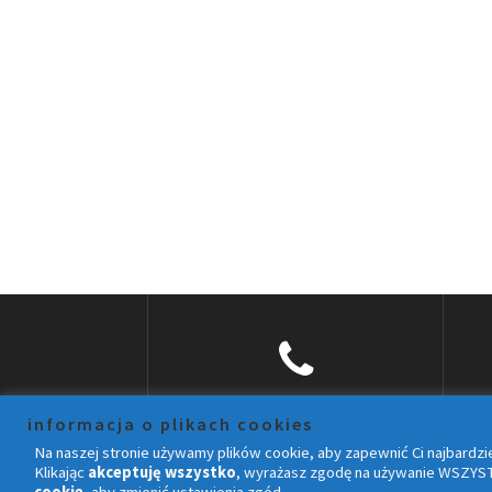
informacja o plikach cookies
+48 697 74 84 74
Na naszej stronie używamy plików cookie, aby zapewnić Ci najbardzie
Klikając
akceptuję wszystko
, wyrażasz zgodę na używanie WSZYST