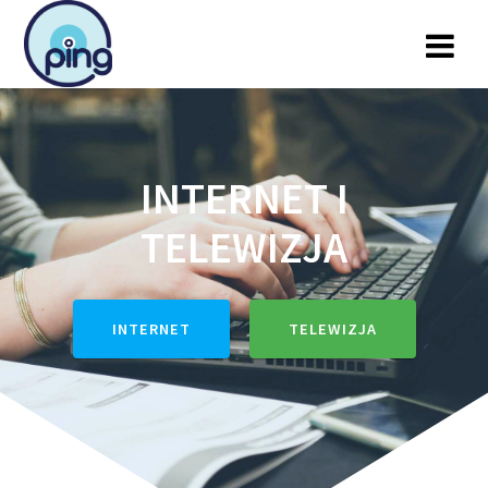
Przejdź
do
treści
INTERNET I
TELEWIZJA
INTERNET
TELEWIZJA