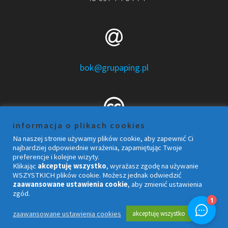
bok@grupaping.pl
informacja o plikach cookies
design & implementation
Na naszej stronie używamy plików cookie, aby zapewnić Ci
najbardziej odpowiednie wrażenia, zapamiętując Twoje
JerryG
preferencje i kolejne wizyty.
Klikając
akceptuję wszystko
, wyrażasz zgodę na używanie
WSZYSTKICH plików cookie. Możesz jednak odwiedzić
zaawansowane ustawienia cookie
, aby zmienić ustawienia
zgód.
© 2026 Grupa PING. Twój lokalny dostawca
usług
zaawansowane ustawienia cookies
akceptuję wszystko
internetowych