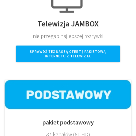
Telewizja JAMBOX
nie przegap najlepszej rozrywki
SPRAWDŹ TEŻ NASZĄ OFERTĘ PAKIETOWĄ
INTERNETU Z TELEWIZJĄ
pakiet podstawowy
87 kanałów (61 HD)